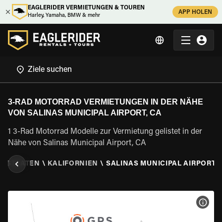
EAGLERIDER VERMIETUNGEN & TOUREN
APP HOLEN
Harley, Yamaha, BMW & mehr
3-RAD MOTORRAD VERMIETUNGEN IN DER NÄHE
VON SALINAS MUNICIPAL AIRPORT, CA
1 3-Rad Motorrad Modelle zur Vermietung gelistet in der
Nähe von Salinas Municipal Airport, CA
E STAATEN
\
KALIFORNIEN
\
SALINAS MUNICIPAL AIRPORT, 
MOT