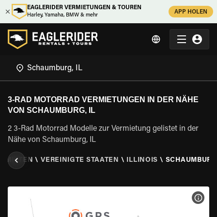
EAGLERIDER VERMIETUNGEN & TOUREN
APP HOLEN
Harley, Yamaha, BMW & mehr
3-RAD MOTORRAD VERMIETUNGEN IN DER NÄHE
VON SCHAUMBURG, IL
2 3-Rad Motorrad Modelle zur Vermietung gelistet in der
Nähe von Schaumburg, IL
D MIETEN
\
VEREINIGTE STAATEN
\
ILLINOIS
\
SCHAUMBURG,
MOT