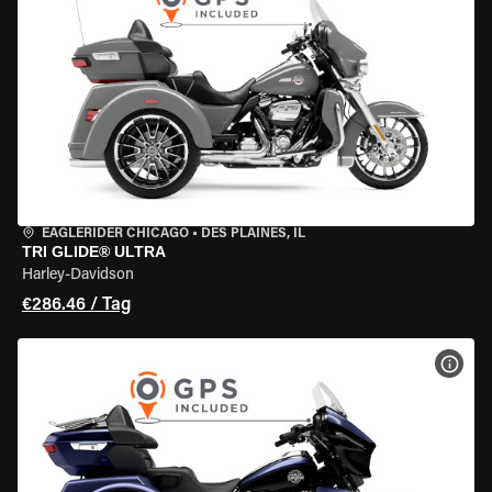
EAGLERIDER CHICAGO
•
DES PLAINES, IL
TRI GLIDE® ULTRA
Harley-Davidson
€286.46 / Tag
MOT