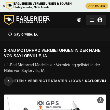
EAGLERIDER VERMIETUNGEN & TOUREN
APP HOLEN
Harley, Yamaha, BMW & mehr
3-RAD MOTORRAD VERMIETUNGEN IN DER NÄHE
VON SAYLORVILLE, IA
1 3-Rad Motorrad Modelle zur Vermietung gelistet in der
Nähe von Saylorville, IA
RRAD MIETEN
\
VEREINIGTE STAATEN
\
IOWA
\
SAYLORVILLE,
MOT