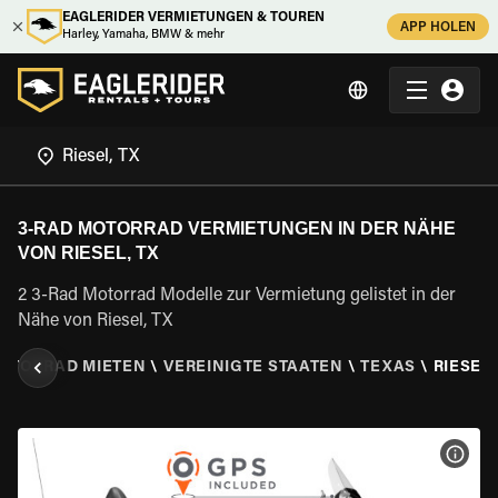
EAGLERIDER VERMIETUNGEN & TOUREN
APP HOLEN
Harley, Yamaha, BMW & mehr
3-RAD MOTORRAD VERMIETUNGEN IN DER NÄHE
VON RIESEL, TX
2 3-Rad Motorrad Modelle zur Vermietung gelistet in der
Nähe von Riesel, TX
MOTORRAD MIETEN
\
VEREINIGTE STAATEN
\
TEXAS
\
RIESEL,
MOT