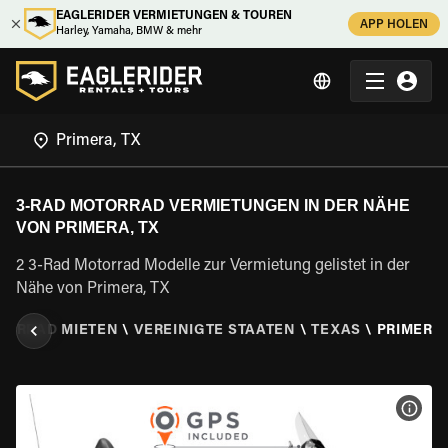
EAGLERIDER VERMIETUNGEN & TOUREN
APP HOLEN
Harley, Yamaha, BMW & mehr
3-RAD MOTORRAD VERMIETUNGEN IN DER NÄHE
VON PRIMERA, TX
2 3-Rad Motorrad Modelle zur Vermietung gelistet in der
Nähe von Primera, TX
TORRAD MIETEN
\
VEREINIGTE STAATEN
\
TEXAS
\
PRIMERA,
MOT