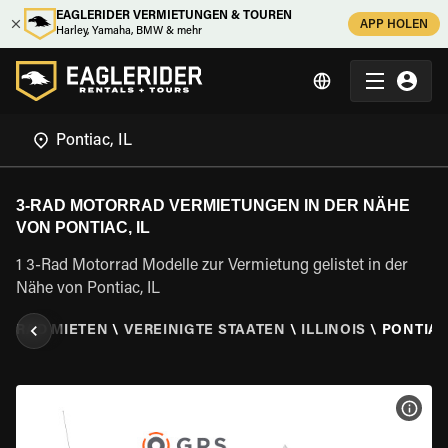
EAGLERIDER VERMIETUNGEN & TOUREN
APP HOLEN
Harley, Yamaha, BMW & mehr
3-RAD MOTORRAD VERMIETUNGEN IN DER NÄHE
VON PONTIAC, IL
1 3-Rad Motorrad Modelle zur Vermietung gelistet in der
Nähe von Pontiac, IL
ORRAD MIETEN
\
VEREINIGTE STAATEN
\
ILLINOIS
\
PONTIAC,
MOT