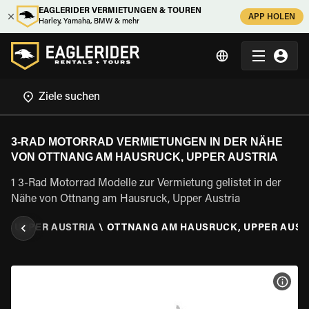
EAGLERIDER VERMIETUNGEN & TOUREN
APP HOLEN
Harley, Yamaha, BMW & mehr
3-RAD MOTORRAD VERMIETUNGEN IN DER NÄHE
VON OTTNANG AM HAUSRUCK, UPPER AUSTRIA
1 3-Rad Motorrad Modelle zur Vermietung gelistet in der
Nähe von Ottnang am Hausruck, Upper Austria
A
\
UPPER AUSTRIA
\
OTTNANG AM HAUSRUCK, UPPER AUST
MOT