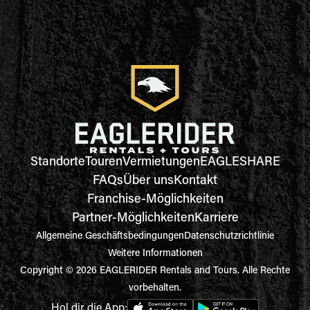
Standorte
Touren
Vermietungen
EAGLESHARE
FAQs
Über uns
Kontakt
Franchise-Möglichkeiten
Partner-Möglichkeiten
Karriere
Allgemeine Geschäftsbedingungen
Datenschutzrichtlinie
Weitere Informationen
Copyright © 2026 EAGLERIDER Rentals and Tours. Alle Rechte
vorbehalten.
Hol dir die App: