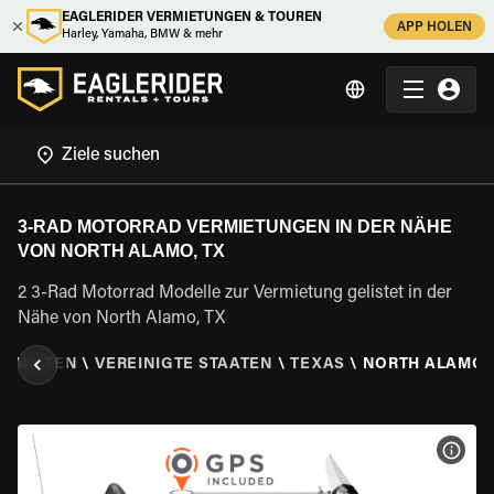
EAGLERIDER VERMIETUNGEN & TOUREN
APP HOLEN
Harley, Yamaha, BMW & mehr
3-RAD MOTORRAD VERMIETUNGEN IN DER NÄHE
VON NORTH ALAMO, TX
2 3-Rad Motorrad Modelle zur Vermietung gelistet in der
Nähe von North Alamo, TX
D MIETEN
\
VEREINIGTE STAATEN
\
TEXAS
\
NORTH ALAMO,
MOT