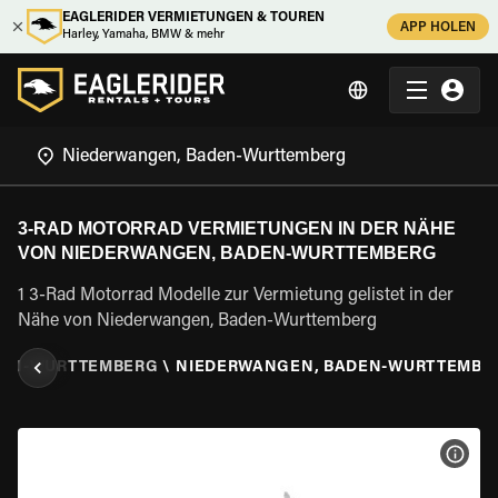
EAGLERIDER VERMIETUNGEN & TOUREN
APP HOLEN
Harley, Yamaha, BMW & mehr
3-RAD MOTORRAD VERMIETUNGEN IN DER NÄHE
VON NIEDERWANGEN, BADEN-WURTTEMBERG
1 3-Rad Motorrad Modelle zur Vermietung gelistet in der
Nähe von Niederwangen, Baden-Wurttemberg
EN-WURTTEMBERG
\
NIEDERWANGEN, BADEN-WURTTEMBE
MOT