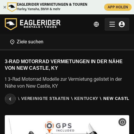
EAGLERIDER VERMIETUNGEN & TOUREN
APP HOLEN
Harley, Yamaha, BMW & mehr
3-RAD MOTORRAD VERMIETUNGEN IN DER NÄHE
VON NEW CASTLE, KY
1 3-Rad Motorrad Modelle zur Vermietung gelistet in der
Nähe von New Castle, KY
 MIETEN
\
VEREINIGTE STAATEN
\
KENTUCKY
\
NEW CASTLE,
MOT