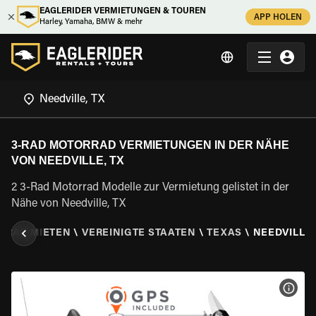
EAGLERIDER VERMIETUNGEN & TOUREN
APP HOLEN
Harley, Yamaha, BMW & mehr
3-RAD MOTORRAD VERMIETUNGEN IN DER NÄHE
VON NEEDVILLE, TX
2 3-Rad Motorrad Modelle zur Vermietung gelistet in der
Nähe von Needville, TX
RRAD MIETEN
\
VEREINIGTE STAATEN
\
TEXAS
\
NEEDVILLE,
MOT