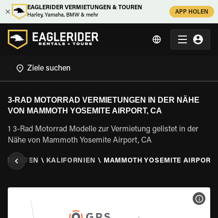
EAGLERIDER VERMIETUNGEN & TOUREN
APP HOLEN
Harley, Yamaha, BMW & mehr
3-RAD MOTORRAD VERMIETUNGEN IN DER NÄHE
VON MAMMOTH YOSEMITE AIRPORT, CA
1 3-Rad Motorrad Modelle zur Vermietung gelistet in der
Nähe von Mammoth Yosemite Airport, CA
E STAATEN
\
KALIFORNIEN
\
MAMMOTH YOSEMITE AIRPORT,
MOT