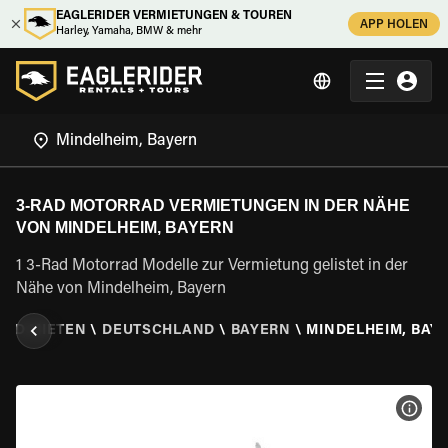
EAGLERIDER VERMIETUNGEN & TOUREN
APP HOLEN
Harley, Yamaha, BMW & mehr
3-RAD MOTORRAD VERMIETUNGEN IN DER NÄHE
VON MINDELHEIM, BAYERN
1 3-Rad Motorrad Modelle zur Vermietung gelistet in der
Nähe von Mindelheim, Bayern
RAD MIETEN
\
DEUTSCHLAND
\
BAYERN
\
MINDELHEIM, BAY
MOT