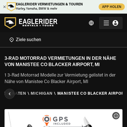
EAGLERIDER VERMIETUNGEN & TOUREN
APP HOLEN
Harley, Yamaha, BMW & mehr
3-RAD MOTORRAD VERMIETUNGEN IN DER NÄHE
VON MANISTEE CO BLACKER AIRPORT, MI
1 3-Rad Motorrad Modelle zur Vermietung gelistet in der
Nähe von Manistee Co Blacker Airport, MI
GTE STAATEN
\
MICHIGAN
\
MANISTEE CO BLACKER AIRPORT,
MOT