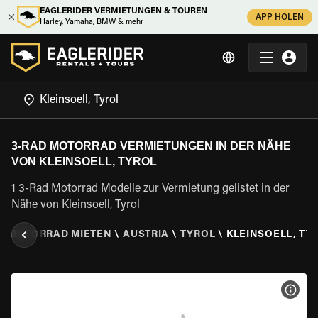
EAGLERIDER VERMIETUNGEN & TOUREN
APP HOLEN
Harley, Yamaha, BMW & mehr
3-RAD MOTORRAD VERMIETUNGEN IN DER NÄHE
VON KLEINSOELL, TYROL
1 3-Rad Motorrad Modelle zur Vermietung gelistet in der
Nähe von Kleinsoell, Tyrol
AD MOTORRAD MIETEN
\
AUSTRIA
\
TYROL
\
KLEINSOELL, TY
MOT