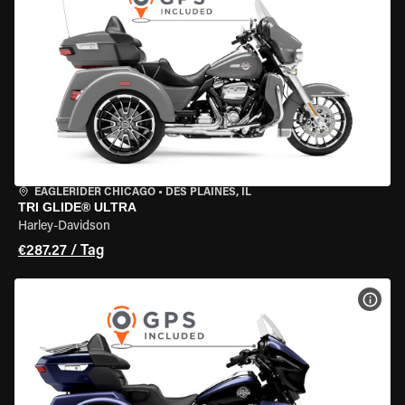
EAGLERIDER CHICAGO
•
DES PLAINES, IL
TRI GLIDE® ULTRA
Harley-Davidson
€287.27 / Tag
MOT