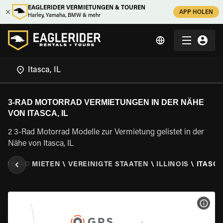
EAGLERIDER VERMIETUNGEN & TOUREN
APP HOLEN
Harley, Yamaha, BMW & mehr
3-RAD MOTORRAD VERMIETUNGEN IN DER NÄHE
VON ITASCA, IL
2 3-Rad Motorrad Modelle zur Vermietung gelistet in der
Nähe von Itasca, IL
OTORRAD MIETEN
\
VEREINIGTE STAATEN
\
ILLINOIS
\
ITASCA,
MOT