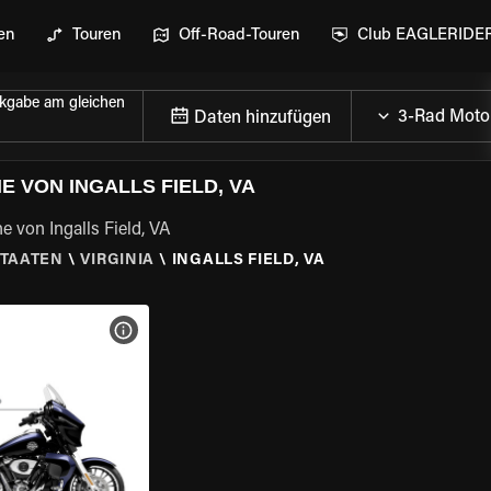
en
Touren
Off-Road-Touren
Club EAGLERIDE
kgabe am gleichen
Daten hinzufügen
 VON INGALLS FIELD, VA
e von Ingalls Field, VA
STAATEN
\
VIRGINIA
\
INGALLS FIELD, VA
GEN
MOTORRAD-DETAILS ANZEIGEN