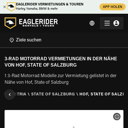
EAGLERIDER VERMIETUNGEN & TOUREN
APP HOLEN
Harley, Yamaha, BMW & mehr
3-RAD MOTORRAD VERMIETUNGEN IN DER NÄHE
VON HOF, STATE OF SALZBURG
1 3-Rad Motorrad Modelle zur Vermietung gelistet in der
Nähe von Hof, State of Salzburg
EN
\
AUSTRIA
\
STATE OF SALZBURG
\
HOF, STATE OF SALZB
MOT