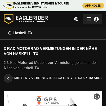
EAGLERIDER VERMIETUNGEN & TOUREN
APP HOLEN
Harley, Yamaha, BMW & mehr
3-RAD MOTORRAD VERMIETUNGEN IN DER NÄHE
VON HASKELL, TX
2 3-Rad Motorrad Modelle zur Vermietung gelistet in der
Nähe von Haskell, TX
TORRAD MIETEN
\
VEREINIGTE STAATEN
\
TEXAS
\
HASKELL,
MOT