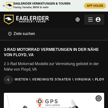
EAGLERIDER VERMIETUNGEN & TOUREN
APP HOLEN
Harley, Yamaha, BMW & mehr
3-RAD MOTORRAD VERMIETUNGEN IN DER NÄHE
VON FLOYD, VA
2 3-Rad Motorrad Modelle zur Vermietung gelistet in der
Nähe von Floyd, VA
TORRAD MIETEN
\
VEREINIGTE STAATEN
\
VIRGINIA
\
FLOYD,
MOT