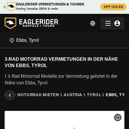
EAGLERIDER VERMIETUNGEN & TOUREN
APP HOLEN
Harley, Yamaha, BMW & mehr
3-RAD MOTORRAD VERMIETUNGEN IN DER NÄHE
VON EBBS, TYROL
1 3-Rad Motorrad Modelle zur Vermietung gelistet in der
Nähe von Ebbs, Tyrol
\
3 RAD MOTORRAD MIETEN
\
AUSTRIA
\
TYROL
\
EBBS, TYR
MOT