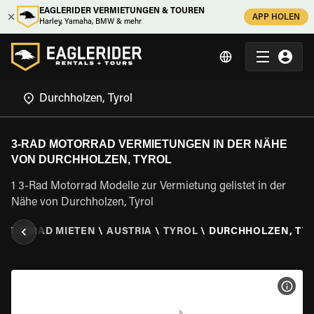
EAGLERIDER VERMIETUNGEN & TOUREN
APP HOLEN
Harley, Yamaha, BMW & mehr
3-RAD MOTORRAD VERMIETUNGEN IN DER NÄHE
VON DURCHHOLZEN, TYROL
1 3-Rad Motorrad Modelle zur Vermietung gelistet in der
Nähe von Durchholzen, Tyrol
MOTORRAD MIETEN
\
AUSTRIA
\
TYROL
\
DURCHHOLZEN, TY
MOT