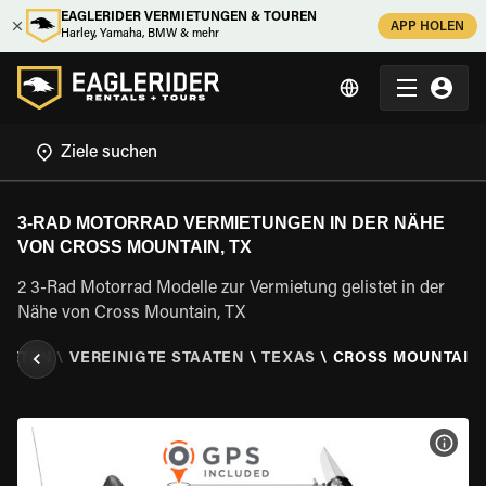
EAGLERIDER VERMIETUNGEN & TOUREN
APP HOLEN
Harley, Yamaha, BMW & mehr
3-RAD MOTORRAD VERMIETUNGEN IN DER NÄHE
VON CROSS MOUNTAIN, TX
2 3-Rad Motorrad Modelle zur Vermietung gelistet in der
Nähe von Cross Mountain, TX
MIETEN
\
VEREINIGTE STAATEN
\
TEXAS
\
CROSS MOUNTAIN,
MOT