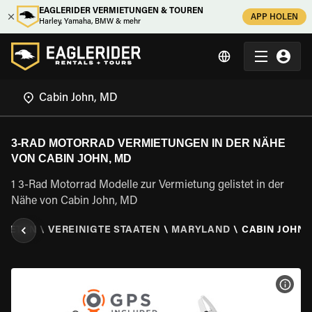
EAGLERIDER VERMIETUNGEN & TOUREN
APP HOLEN
Harley, Yamaha, BMW & mehr
3-RAD MOTORRAD VERMIETUNGEN IN DER NÄHE
VON CABIN JOHN, MD
1 3-Rad Motorrad Modelle zur Vermietung gelistet in der
Nähe von Cabin John, MD
MIETEN
\
VEREINIGTE STAATEN
\
MARYLAND
\
CABIN JOHN,
MOT