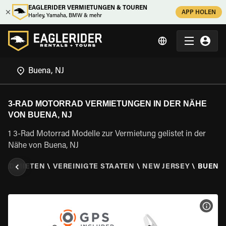
EAGLERIDER VERMIETUNGEN & TOUREN
APP HOLEN
Harley, Yamaha, BMW & mehr
3-RAD MOTORRAD VERMIETUNGEN IN DER NÄHE
VON BUENA, NJ
1 3-Rad Motorrad Modelle zur Vermietung gelistet in der
Nähe von Buena, NJ
RAD MIETEN
\
VEREINIGTE STAATEN
\
NEW JERSEY
\
BUENA,
MOT