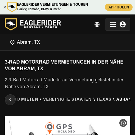
EAGLERIDER VERMIETUNGEN & TOUREN
APP HOLEN
Harley, Yamaha, BMW & mehr
3-RAD MOTORRAD VERMIETUNGEN IN DER NÄHE
VON ABRAM, TX
2 3-Rad Motorrad Modelle zur Vermietung gelistet in der
Nähe von Abram, TX
OTORRAD MIETEN
\
VEREINIGTE STAATEN
\
TEXAS
\
ABRAM,
MOT