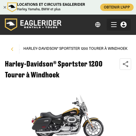
LOCATIONS ET CIRCUITS EAGLERIDER
OBTENIR L'APP
Harley, Yamaha, BMW et plus
NDHOEK
\
HARLEY-DAVIDSON® SPORTSTER 1200 TOURER À WINDHOEK
Harley-Davidson® Sportster 1200
Tourer à Windhoek