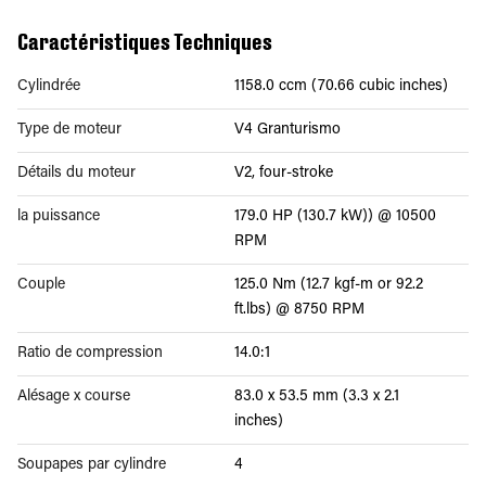
Caractéristiques Techniques
Cylindrée
1158.0 ccm (70.66 cubic inches)
Type de moteur
V4 Granturismo
Détails du moteur
V2, four-stroke
la puissance
179.0 HP (130.7 kW)) @ 10500
RPM
Couple
125.0 Nm (12.7 kgf-m or 92.2
ft.lbs) @ 8750 RPM
Ratio de compression
14.0:1
Alésage x course
83.0 x 53.5 mm (3.3 x 2.1
inches)
Soupapes par cylindre
4