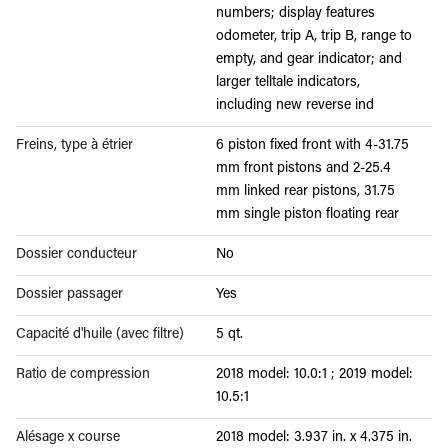
numbers; display features
odometer, trip A, trip B, range to
empty, and gear indicator; and
larger telltale indicators,
including new reverse ind
Freins, type à étrier
6 piston fixed front with 4-31.75
mm front pistons and 2-25.4
mm linked rear pistons, 31.75
mm single piston floating rear
Dossier conducteur
No
Dossier passager
Yes
Capacité d'huile (avec filtre)
5 qt.
Ratio de compression
2018 model: 10.0:1 ; 2019 model:
10.5:1
Alésage x course
2018 model: 3.937 in. x 4.375 in.