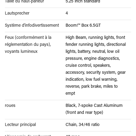
Taille du haut-parleur
5.25 inch standard
Lautsprecher
4
Système d'infodivertissement
Boom!™ Box 6.5GT
Feux (conformément à la
High Beam, running lights, front
réglementation du pays),
fender running lights, directional
voyants lumineux
lights, battery, neutral, low oil
pressure, engine diagnostics,
cruise control, speakers,
accessory, security system, gear
indication, low fuel warning,
reverse, park brake, miles to
empt
roues
Black, 7-spoke Cast Aluminum
(front and rear type)
Lecteur principal
Chain, 34/46 ratio