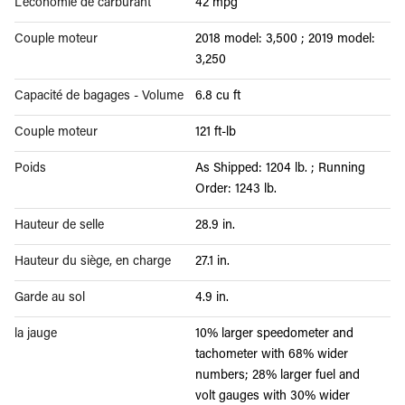
L'économie de carburant
42 mpg
Couple moteur
2018 model: 3,500 ; 2019 model:
3,250
Capacité de bagages - Volume
6.8 cu ft
Couple moteur
121 ft-lb
Poids
As Shipped: 1204 lb. ; Running
Order: 1243 lb.
Hauteur de selle
28.9 in.
Hauteur du siège, en charge
27.1 in.
Garde au sol
4.9 in.
la jauge
10% larger speedometer and
tachometer with 68% wider
numbers; 28% larger fuel and
volt gauges with 30% wider