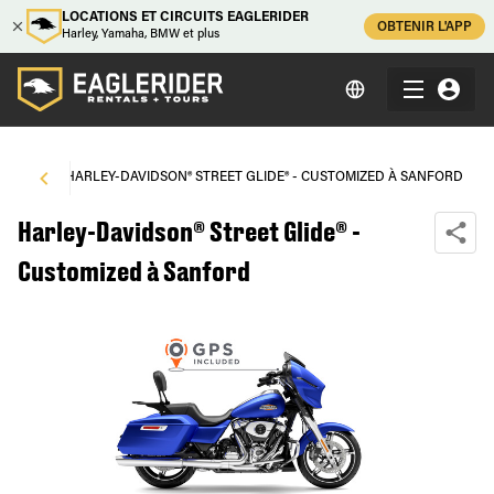
LOCATIONS ET CIRCUITS EAGLERIDER
OBTENIR L'APP
Harley, Yamaha, BMW et plus
FORD
\
HARLEY-DAVIDSON® STREET GLIDE® - CUSTOMIZED À SANFORD
Harley-Davidson® Street Glide® -
Customized à Sanford