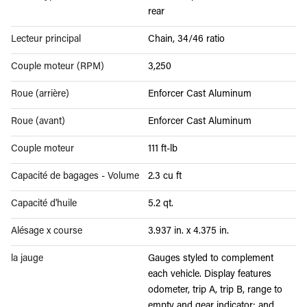
rear
Lecteur principal
Chain, 34/46 ratio
Couple moteur (RPM)
3,250
Roue (arrière)
Enforcer Cast Aluminum
Roue (avant)
Enforcer Cast Aluminum
Couple moteur
111 ft-lb
Capacité de bagages - Volume
2.3 cu ft
Capacité d'huile
5.2 qt.
Alésage x course
3.937 in. x 4.375 in.
la jauge
Gauges styled to complement
each vehicle. Display features
odometer, trip A, trip B, range to
empty and gear indicator; and