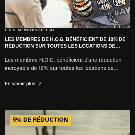
H.O.G. MEMBERS SPECIAL
LES MEMBRES DE H.O.G. BÉNÉFICIENT DE 10% DE
RÉDUCTION SUR TOUTES LES LOCATIONS DE
HARLEY !
Les membres H.O.G. bénéficient d'une réduction
incroyable de 10% sur toutes les locations de
Harley ! Réservez votre aventure de rêve dès
En savoir plus
maintenant !
5% DE RÉDUCTION