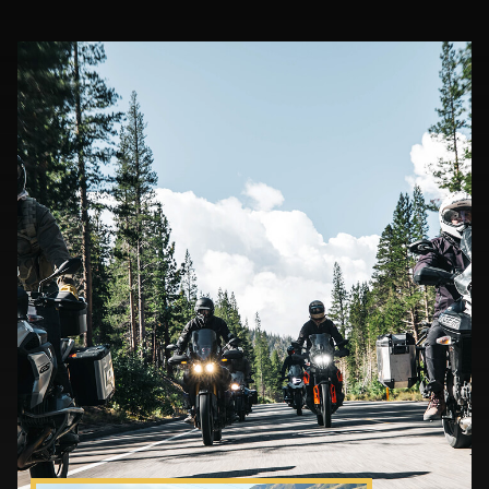
liens que de prendre la route ouverte avec
votre famille et vos amis ! Imaginez-vous
rugir sur les routes ouvertes, rire grâce aux
micros dans les casques et partager des
moments épiques qui cimentent votre
fraternité. Les aventures sont toujours
meilleures lorsqu'elles sont partagées, alors
rassemblez votre équipage et créez des
souvenirs qui dureront toute une vie. Parce
que les meilleurs voyages sont alimentés par
l'amitié, la liberté et une réduction
incroyable.