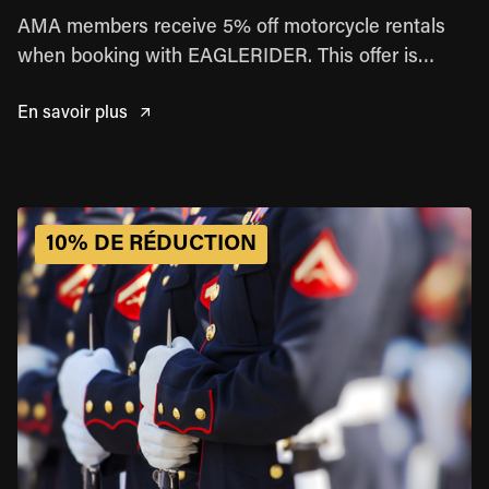
AMA members receive 5% off motorcycle rentals
when booking with EAGLERIDER. This offer is
available to U.S. residents only and requires a valid
En savoir plus
AMA membership at the time of pickup. Discount
applies to the base rental rate only and cannot be
combined with other promotions or discounts.
Additional exclusions may apply.
10% DE RÉDUCTION