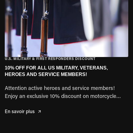
U.S. MILITARY & FIRST RESPONDERS DISCOUNT
10% OFF FOR ALL US MILITARY, VETERANS,
HEROES AND SERVICE MEMBERS!
Attention active heroes and service members!
Enjoy an exclusive 10% discount on motorcycle
rentals. Offer valid for U.S.A. residents. Just show
En savoir plus
your valid government ID at pick-up. Don't miss out
– this one's for you! Available for USA Residents
Active Police, Firemen, Military, Veterans, and