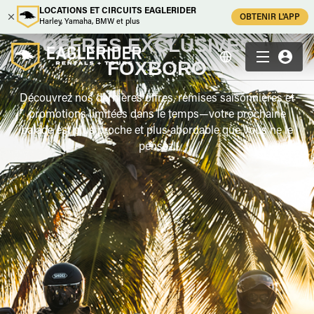
LOCATIONS ET CIRCUITS EAGLERIDER
OBTENIR L'APP
Harley, Yamaha, BMW et plus
OFFRES EXCLUSIVES À
FOXBORO
Découvrez nos dernières offres, remises saisonnières et
promotions limitées dans le temps—votre prochaine
balade est plus proche et plus abordable que vous ne le
pensez.