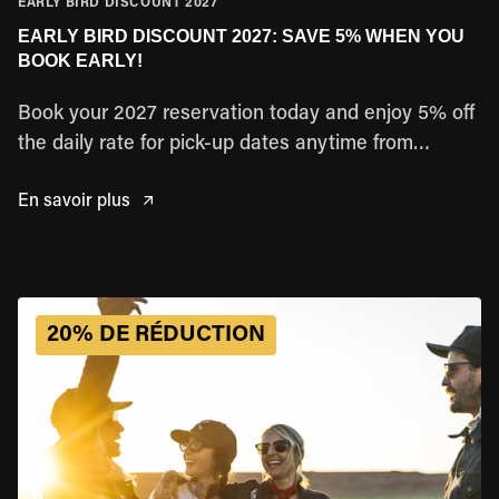
EARLY BIRD DISCOUNT 2027
EARLY BIRD DISCOUNT 2027: SAVE 5% WHEN YOU
BOOK EARLY!
Book your 2027 reservation today and enjoy 5% off
the daily rate for pick-up dates anytime from
January through December 2027. Lock in your trip
En savoir plus
early and save!
20% DE RÉDUCTION