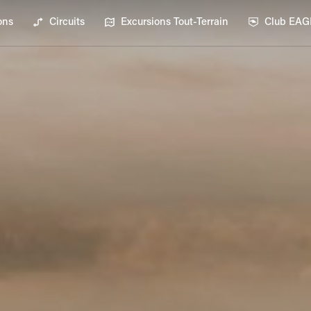
ons
Circuits
Excursions Tout-Terrain
Club EA