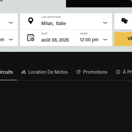
ON
LIEU DE RETOUR
DATE
HEURE
V
pm
12:00 pm
ircuits
Location De Motos
Promotions
À P