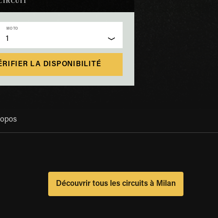
CIRCUIT
MOTO
1
ÉRIFIER LA DISPONIBILITÉ
ropos
Découvrir tous les circuits à Milan