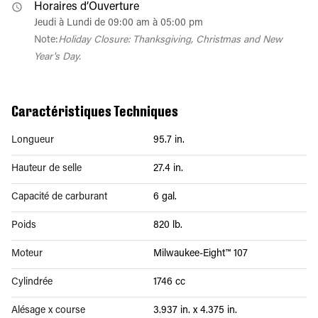
Horaires d’Ouverture
Jeudi à Lundi de 09:00 am à 05:00 pm
Note:
Holiday Closure: Thanksgiving, Christmas and New
Year's Day.
Caractéristiques Techniques
Longueur
95.7 in.
Hauteur de selle
27.4 in.
Capacité de carburant
6 gal.
Poids
820 lb.
Moteur
Milwaukee-Eight™ 107
Cylindrée
1746 cc
Alésage x course
3.937 in. x 4.375 in.