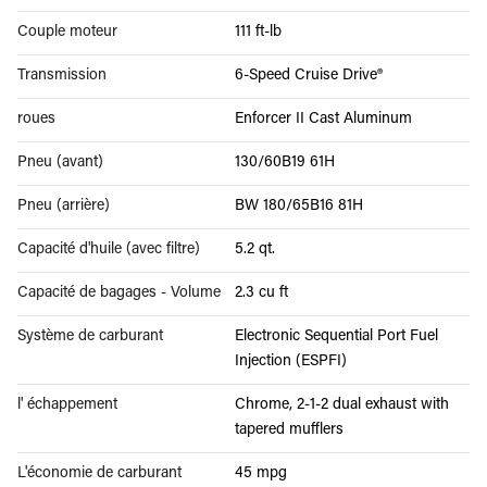
Couple moteur
111 ft-lb
Transmission
6-Speed Cruise Drive®
roues
Enforcer II Cast Aluminum
Pneu (avant)
130/60B19 61H
Pneu (arrière)
BW 180/65B16 81H
Capacité d'huile (avec filtre)
5.2 qt.
Capacité de bagages - Volume
2.3 cu ft
Système de carburant
Electronic Sequential Port Fuel
Injection (ESPFI)
l' échappement
Chrome, 2-1-2 dual exhaust with
tapered mufflers
L'économie de carburant
45 mpg