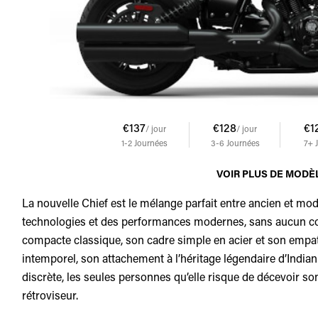
€137
€128
€1
/ jour
/ jour
1-2
Journées
3-6
Journées
7+
VOIR PLUS DE MODÈ
La nouvelle Chief est le mélange parfait entre ancien et m
technologies et des performances modernes, sans aucun co
compacte classique, son cadre simple en acier et son emp
intemporel, son attachement à l’héritage légendaire d’Indi
discrète, les seules personnes qu’elle risque de décevoir son
rétroviseur.