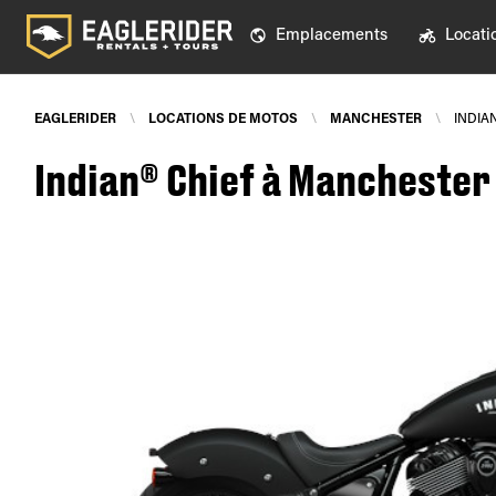
Emplacements
Locati
EAGLERIDER
\
LOCATIONS DE MOTOS
\
MANCHESTER
\
INDIA
Indian® Chief à Manchester