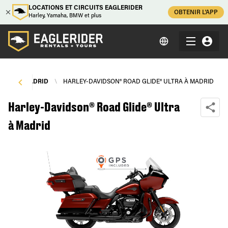
LOCATIONS ET CIRCUITS EAGLERIDER
OBTENIR L'APP
Harley, Yamaha, BMW et plus
TOS
\
MADRID
\
HARLEY-DAVIDSON® ROAD GLIDE® ULTRA À MADRID
Harley-Davidson® Road Glide® Ultra
à Madrid