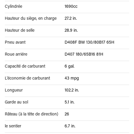
Cylindrée
1690cc
Hauteur du siège, en charge
27.2 in.
Hauteur de selle
28.9 in.
Pneu avant
D408F BW 130/80B17 65H
Roue arriére
D407 180/65B16 81H
Capacité de carburant
6 gal.
L'économie de carburant
43 mpg
Longueur
102.2 in.
Garde au sol
5.1 in.
Râteau (à la tête de direction)
26
le sentier
6.7 in.