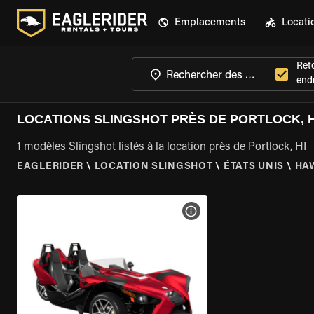
Emplacements
Locati
Ret
endr
LOCATIONS SLINGSHOT PRÈS DE PORTLOCK, H
1 modèles Slingshot listés à la location près de Portlock, HI
EAGLERIDER
\
LOCATION SLINGSHOT
\
ÉTATS UNIS
\
HA
VOIR LES SPÉCIFICATIONS 