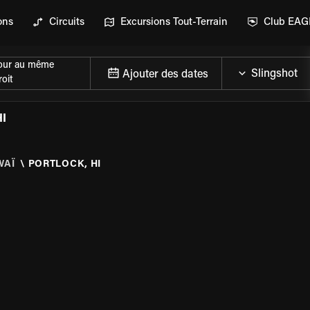
ons
Circuits
Excursions Tout-Terrain
Club EA
our au même
Ajouter des dates
oit
I
WAÏ
\
PORTLOCK, HI
DE LA MOTO