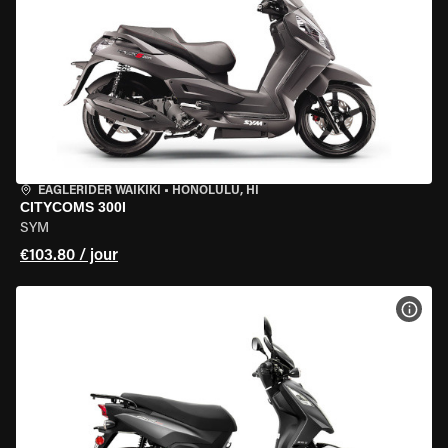
EAGLERIDER WAIKIKI
•
HONOLULU, HI
CITYCOMS 300I
SYM
€103.80 / jour
VOIR