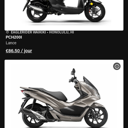
EAGLERIDER WAIKIKI
•
HONOLULU, HI
PCH200I
Lance
€86.50 / jour
VOIR