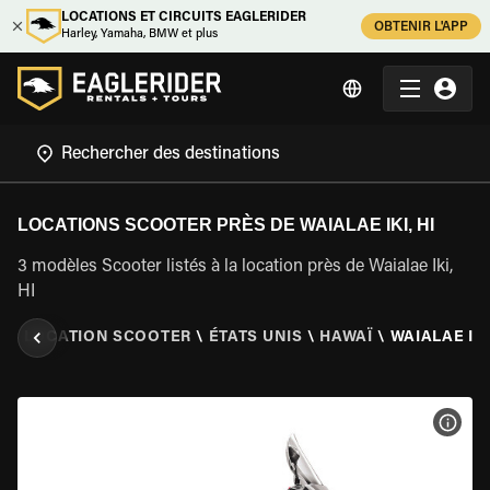
LOCATIONS ET CIRCUITS EAGLERIDER
OBTENIR L'APP
Harley, Yamaha, BMW et plus
LOCATIONS SCOOTER PRÈS DE WAIALAE IKI, HI
3 modèles Scooter listés à la location près de Waialae Iki,
HI
R
\
LOCATION SCOOTER
\
ÉTATS UNIS
\
HAWAÏ
\
WAIALAE IKI
VOIR