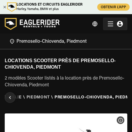
LOCATIONS ET CIRCUITS EAGLERIDER
OBTENIR L'APP
Harley, Yamaha, BMW et plus
LOCATIONS SCOOTER PRÈS DE PREMOSELLO-
CHIOVENDA, PIEDMONT
2 modèles Scooter listés à la location près de Premosello-
Chiovenda, Piedmont
ER
\
ITALIE
\
PIEDMONT
\
PREMOSELLO-CHIOVENDA, PIEDM
VOIR