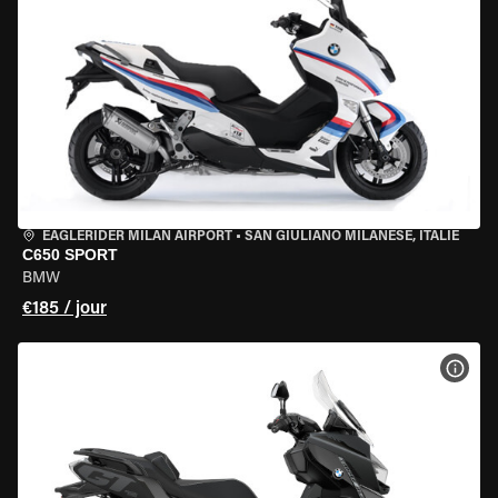
EAGLERIDER MILAN AIRPORT
•
SAN GIULIANO MILANESE, ITALIE
C650 SPORT
BMW
€185 / jour
VOIR