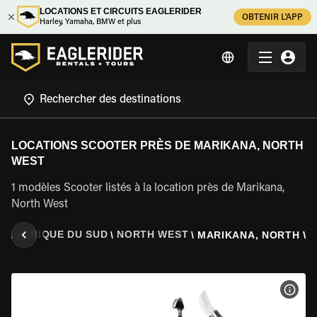
LOCATIONS ET CIRCUITS EAGLERIDER
OBTENIR L'APP
Harley, Yamaha, BMW et plus
LOCATIONS SCOOTER PRÈS DE MARIKANA, NORTH
WEST
1 modèles Scooter listés à la location près de Marikana,
North West
ER
AFRIQUE DU SUD
NORTH WEST
\
\
\
MARIKANA, NORTH W
VOIR