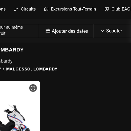
ons
Circuits
Excursions Tout-Terrain
Club EA
our au même
Ajouter des dates
oit
LOMBARDY
mbardy
Y
\
MALGESSO, LOMBARDY
DE LA MOTO
VOIR LES SPÉCIFICATIONS DE LA MOTO