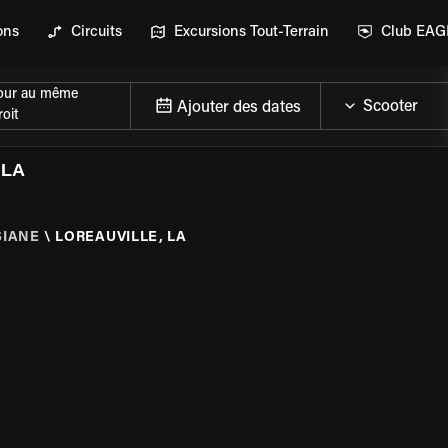
ons
Circuits
Excursions Tout-Terrain
Club EA
our au même
Ajouter des dates
oit
 LA
SIANE
\
LOREAUVILLE, LA
DE LA MOTO