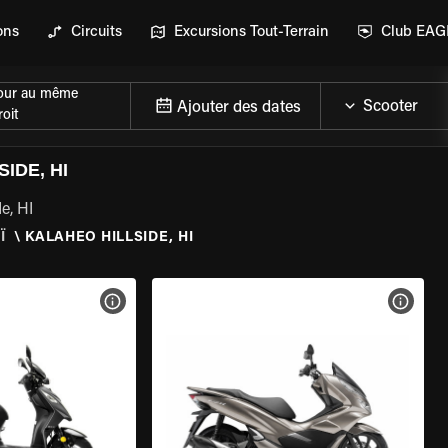
ons
Circuits
Excursions Tout-Terrain
Club EA
our au même
Ajouter des dates
oit
IDE, HI
e, HI
Ï
\
KALAHEO HILLSIDE, HI
DE LA MOTO
VOIR LES SPÉCIFICATIONS DE LA MOTO
VOIR 