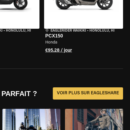
KI
•
HONOLULU, HI
EAGLERIDER WAIKIKI
•
HONOLULU, HI
PCX150
Honda
€95.28 / jour
 PARFAIT ?
VOIR PLUS SUR EAGLESHARE