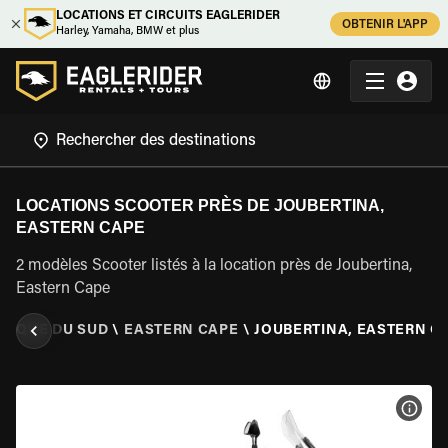
LOCATIONS ET CIRCUITS EAGLERIDER
OBTENIR L'APP
Harley, Yamaha, BMW et plus
LOCATIONS SCOOTER PRÈS DE JOUBERTINA,
EASTERN CAPE
2 modèles Scooter listés à la location près de Joubertina,
Eastern Cape
FRIQUE DU SUD
\
EASTERN CAPE
\
JOUBERTINA, EASTERN C
VOIR