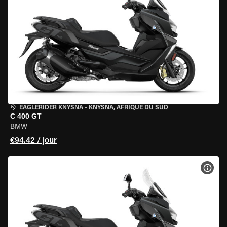
EAGLERIDER KNYSNA
•
KNYSNA, AFRIQUE DU SUD
C 400 GT
BMW
€94.42 / jour
VOIR