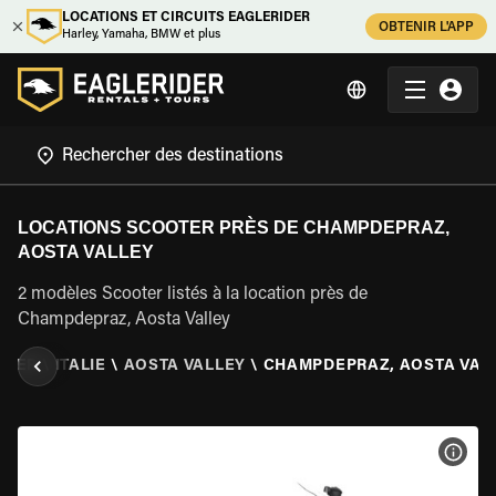
LOCATIONS ET CIRCUITS EAGLERIDER
OBTENIR L'APP
Harley, Yamaha, BMW et plus
LOCATIONS SCOOTER PRÈS DE CHAMPDEPRAZ,
AOSTA VALLEY
2 modèles Scooter listés à la location près de
Champdepraz, Aosta Valley
OTER
\
ITALIE
\
AOSTA VALLEY
\
CHAMPDEPRAZ, AOSTA VAL
VOIR