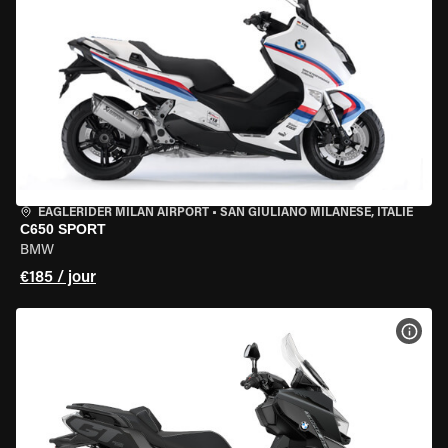
EAGLERIDER MILAN AIRPORT
•
SAN GIULIANO MILANESE, ITALIE
C650 SPORT
BMW
€185 / jour
VOIR