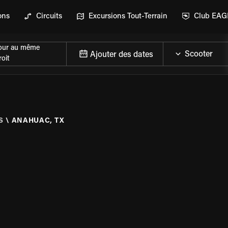
ons
Circuits
Excursions Tout-Terrain
Club EA
our au même
Ajouter des dates
oit
S
\
ANAHUAC, TX
DE LA MOTO