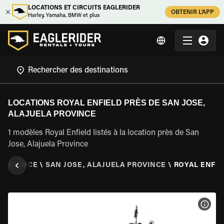
LOCATIONS ET CIRCUITS EAGLERIDER
OBTENIR L'APP
Harley, Yamaha, BMW et plus
LOCATIONS ROYAL ENFIELD PRÈS DE SAN JOSE,
ALAJUELA PROVINCE
1 modèles Royal Enfield listés à la location près de San
Jose, Alajuela Province
 PROVINCE
\
SAN JOSE, ALAJUELA PROVINCE
\
ROYAL ENFIE
VOIR