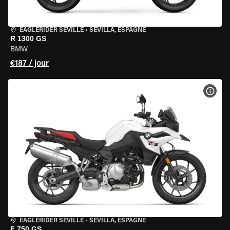
EAGLERIDER SEVILLE
•
SEVILLA, ESPAGNE
R 1300 GS
BMW
€187 / jour
VOIR
EAGLERIDER SEVILLE
•
SEVILLA, ESPAGNE
F 750 GS