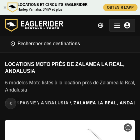
LOCATIONS ET CIRCUITS EAGLERIDER
OBTENIR L'APP
Harley, Yamaha, BMW et plus
LOCATIONS MOTO PRÈS DE ZALAMEA LA REAL,
ANDALUSIA
5 modèles Moto listés à la location près de Zalamea la Real,
Andalusia
OTO
\
ESPAGNE
\
ANDALUSIA
\
ZALAMEA LA REAL, ANDALU
VOIR