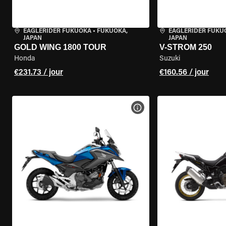
EAGLERIDER FUKUOKA
•
FUKUOKA,
EAGLERIDER FUKU
JAPAN
JAPAN
GOLD WING 1800 TOUR
V-STROM 250
Honda
Suzuki
€231.73 / jour
€160.56 / jour
VOIR LES SPÉCIFICATIONS 