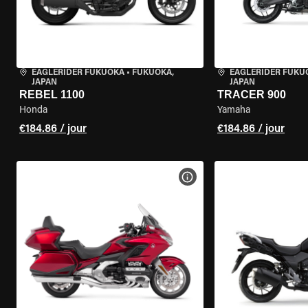
EAGLERIDER FUKUOKA
•
FUKUOKA,
EAGLERIDER FUKU
JAPAN
JAPAN
REBEL 1100
TRACER 900
Honda
Yamaha
€184.86 / jour
€184.86 / jour
VOIR LES SPÉCIFICATIONS 