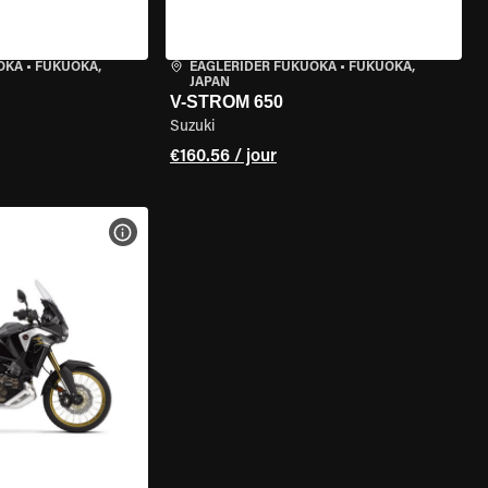
OKA
•
FUKUOKA,
EAGLERIDER FUKUOKA
•
FUKUOKA,
JAPAN
V-STROM 650
Suzuki
€160.56 / jour
DE LA MOTO
VOIR LES SPÉCIFICATIONS DE LA MOTO