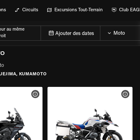
ons
Circuits
Excursions Tout-Terrain
Club EA
our au même
Ajouter des dates
oit
TO
to
UEJIMA, KUMAMOTO
DE LA MOTO
VOIR LES SPÉCIFICATIONS DE LA MOTO
VOIR 