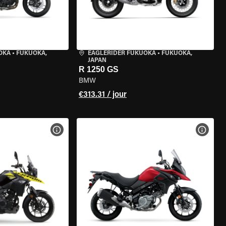
OKA
•
FUKUOKA,
EAGLERIDER FUKUOKA
•
FUKUOKA,
JAPAN
R 1250 GS
BMW
€313.31 / jour
DE LA MOTO
VOIR LES SPÉCIFICATIONS DE LA MOTO
VOIR 