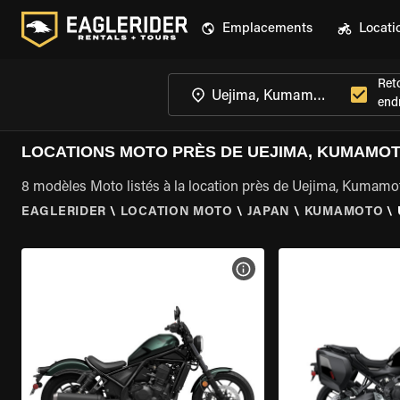
Emplacements
Locati
Ret
endr
LOCATIONS MOTO PRÈS DE UEJIMA, KUMAMO
8 modèles Moto listés à la location près de Uejima, Kumamo
EAGLERIDER
\
LOCATION MOTO
\
JAPAN
\
KUMAMOTO
\
VOIR LES SPÉCIFICATIONS 