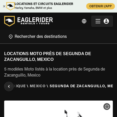
LOCATIONS ET CIRCUITS EAGLERIDER
OBTENIR L'APP
Harley, Yamaha, BMW et plus
LOCATIONS MOTO PRÈS DE SEGUNDA DE
ZACANGUILLO, MEXICO
5 modèles Moto listés à la location près de Segunda de
Zacanguillo, Mexico
TO
\
MEXIQUE
\
MEXICO
\
SEGUNDA DE ZACANGUILLO, MEX
VOIR