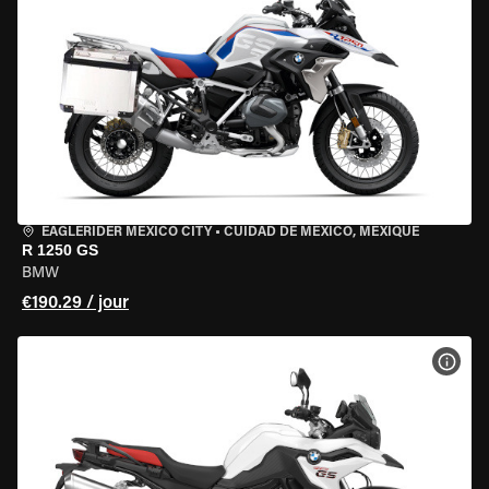
EAGLERIDER MEXICO CITY
•
CUIDAD DE MEXICO, MEXIQUE
R 1250 GS
BMW
€190.29 / jour
VOIR