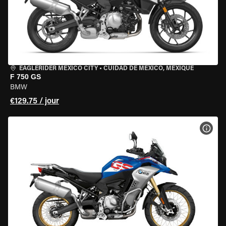
EAGLERIDER MEXICO CITY
•
CUIDAD DE MEXICO, MEXIQUE
F 750 GS
BMW
€129.75 / jour
VOIR