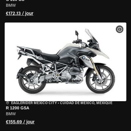
BMW
€172.13 / jour
VOIR
EAGLERIDER MEXICO CITY
•
CUIDAD DE MEXICO, MEXIQUE
R 1200 GSA
BMW
€155.69 / jour