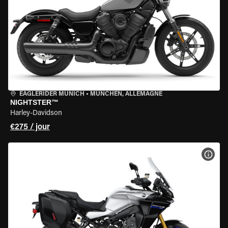
EAGLERIDER MUNICH
•
MÜNCHEN, ALLEMAGNE
NIGHTSTER™
Harley-Davidson
€275 / jour
VOIR