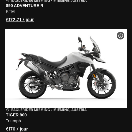
EAGLERIDER MIEMING
•
MIEMING, AUSTRIA
890 ADVENTURE R
KTM
€172.71 / jour
VOIR
EAGLERIDER MIEMING
•
MIEMING, AUSTRIA
TIGER 900
Triumph
€170 / jour