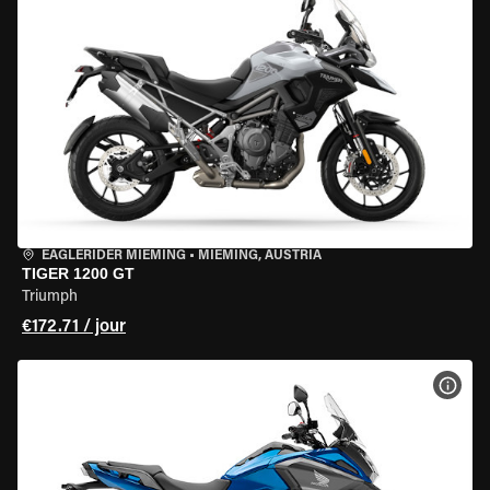
EAGLERIDER MIEMING
•
MIEMING, AUSTRIA
TIGER 1200 GT
Triumph
€172.71 / jour
VOIR