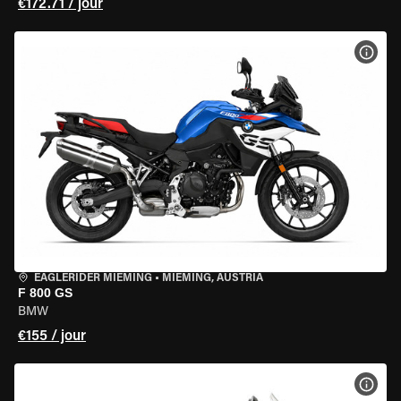
€172.71 / jour
VOIR
EAGLERIDER MIEMING
•
MIEMING, AUSTRIA
F 800 GS
BMW
€155 / jour
VOIR