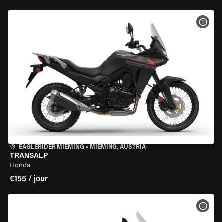
VOIR
EAGLERIDER MIEMING
•
MIEMING, AUSTRIA
TRANSALP
Honda
€155 / jour
VOIR