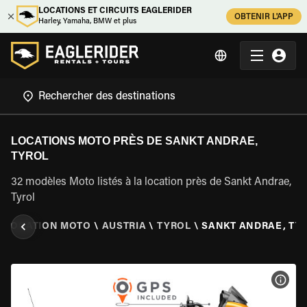
LOCATIONS ET CIRCUITS EAGLERIDER
OBTENIR L'APP
Harley, Yamaha, BMW et plus
LOCATIONS MOTO PRÈS DE SANKT ANDRAE,
TYROL
32 modèles Moto listés à la location près de Sankt Andrae,
Tyrol
\
LOCATION MOTO
\
AUSTRIA
\
TYROL
\
SANKT ANDRAE, TY
VOIR