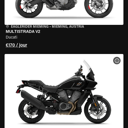
EAGLERIDER MIEMING
•
MIEMING, AUSTRIA
MULTISTRADA V2
Ducati
€170 / jour
VOIR