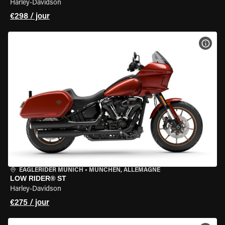
Harley-Davidson
€298 / jour
VOIR
EAGLERIDER MUNICH
•
MÜNCHEN, ALLEMAGNE
LOW RIDER® ST
Harley-Davidson
€275 / jour