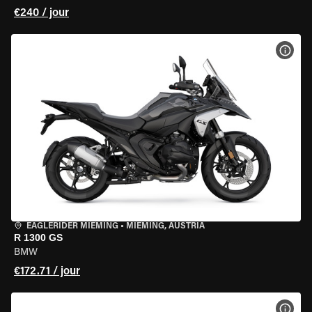
€240 / jour
VOIR
EAGLERIDER MIEMING
•
MIEMING, AUSTRIA
R 1300 GS
BMW
€172.71 / jour
VOIR