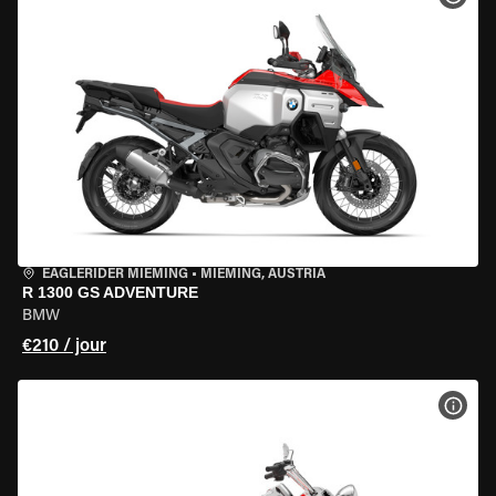
EAGLERIDER MIEMING
•
MIEMING, AUSTRIA
R 1300 GS ADVENTURE
BMW
€210 / jour
VOIR