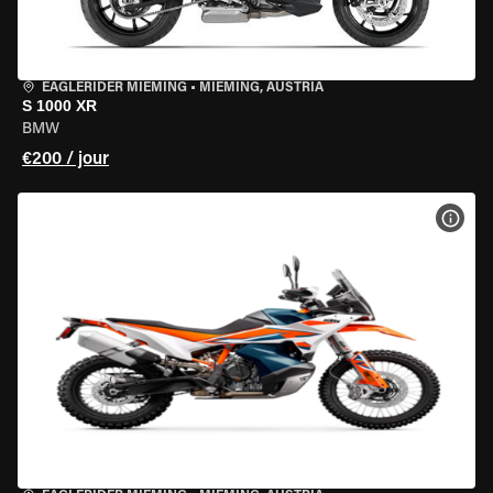
EAGLERIDER MIEMING
•
MIEMING, AUSTRIA
S 1000 XR
BMW
€200 / jour
VOIR