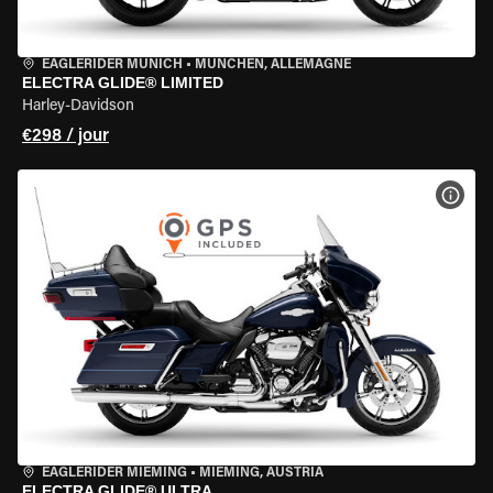
EAGLERIDER MUNICH
•
MÜNCHEN, ALLEMAGNE
ELECTRA GLIDE® LIMITED
Harley-Davidson
€298 / jour
VOIR
EAGLERIDER MIEMING
•
MIEMING, AUSTRIA
ELECTRA GLIDE® ULTRA